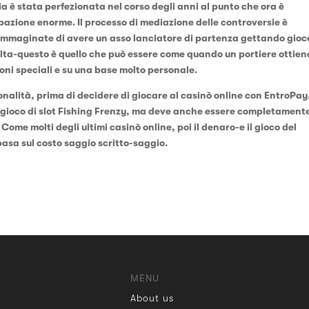
a è stata perfezionata nel corso degli anni al punto che ora è
zione enorme. Il processo di mediazione delle controversie è
. Immaginate di avere un asso lanciatore di partenza gettando gioc
lta-questo è quello che può essere come quando un portiere ottien
sioni speciali e su una base molto personale.
nalità, prima di decidere di giocare al casinò online con EntroPay.
el gioco di slot Fishing Frenzy, ma deve anche essere completament
 Come molti degli ultimi casinò online, poi il denaro-e il gioco del
 basa sul costo saggio scritto-saggio.
MENU
About us