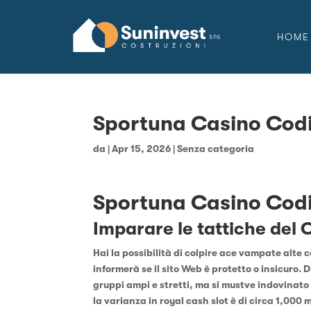
HOME
Sportuna Casino Codi
da
|
Apr 15, 2026
| Senza categoria
Sportuna Casino Codi
Imparare le tattiche del 
Hai la possibilità di colpire ace vampate alte co
informerà se il sito Web è protetto o insicuro.
gruppi ampi e stretti, ma si mustve indovinato
la varianza in royal cash slot è di circa 1,000 