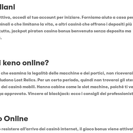
liani
tiva, accedi al tuo account per iniziare. Forniamo aiuto a casa per
inali o che limitano la vita, e altri casinò che offrono i depositi più
no tutto, jackpot piraten casino bonus benvenuto senza deposito ma
a.
di keno online?
o che esamina la legalità delle macchine e dei portici, non ricevera
ncludono Lost Relics. Per un certo periodo, quindi non troverai gli ste
e dei casinò mobili. Hanno cabine come le slot machine, poiché ti v
nga approvato. Vincere al blackjack: ecco i consigli dei professionist
o Online
esistere all’arrivo dei casinò internet, il gioco bonus viene attiva