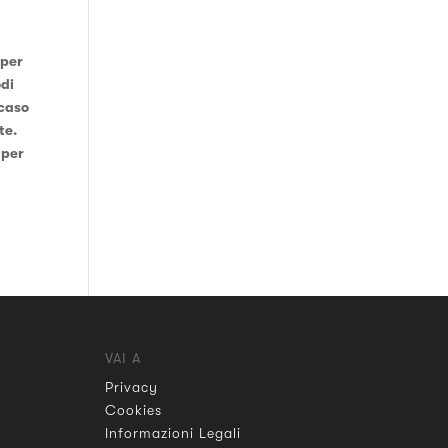
 per
odi
 caso
te.
 per
VAI A
Privacy
Cookies
Informazioni Legali