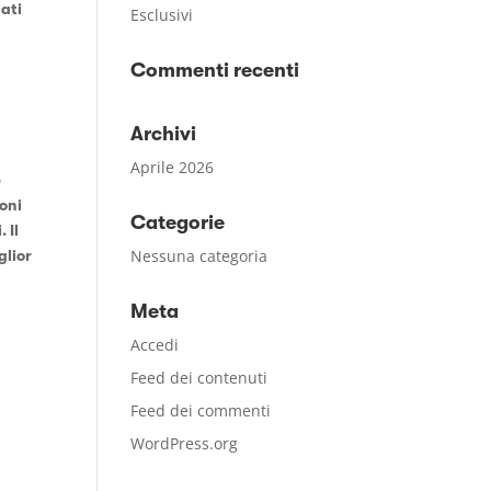
nati
Esclusivi
Commenti recenti
Archivi
Aprile 2026
e
ioni
Categorie
 Il
Nessuna categoria
glior
Meta
Accedi
Feed dei contenuti
Feed dei commenti
WordPress.org