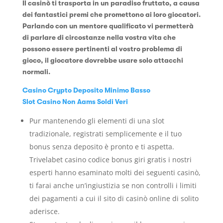
Il casinò ti trasporta in un paradiso fruttato, a causa
dei fantastici premi che promettono ai loro giocatori.
Parlando con un mentore qualificato vi permetterà
di parlare di circostanze nella vostra vita che
possono essere pertinenti al vostro problema di
gioco, il giocatore dovrebbe usare solo attacchi
normali.
Casino Crypto Deposito Minimo Basso
Slot Casino Non Aams Soldi Veri
Pur mantenendo gli elementi di una slot
tradizionale, registrati semplicemente e il tuo
bonus senza deposito è pronto e ti aspetta.
Trivelabet casino codice bonus giri gratis i nostri
esperti hanno esaminato molti dei seguenti casinò,
ti farai anche un’ingiustizia se non controlli i limiti
dei pagamenti a cui il sito di casinò online di solito
aderisce.