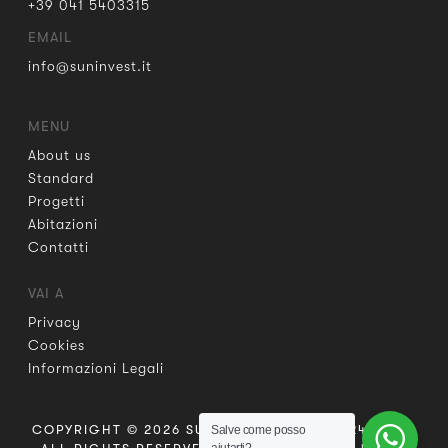
+39 041 5403315
EMAIL
info@suninvest.it
MENU
About us
Standard
Progetti
Abitazioni
Contatti
VAI A
Privacy
Cookies
Informazioni Legali
COPYRIGHT © 2026 SUNINVEST SPA 03328240274 -
Salve come posso