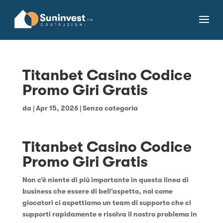
Titanbet Casino Codice
Promo Giri Gratis
da
|
Apr 15, 2026
| Senza categoria
Titanbet Casino Codice
Promo Giri Gratis
Non c’è niente di più importante in questa linea di
business che essere di bell’aspetto, noi come
giocatori ci aspettiamo un team di supporto che ci
supporti rapidamente e risolva il nostro problema in