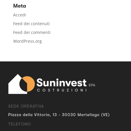
Meta
Accedi
Feed dei contenuti
Feed dei commenti
WordPress.org
SEDE OPERATIVA
Piazza della Vittoria, 13 - 30030 Martellago (VE)
TELEFONO