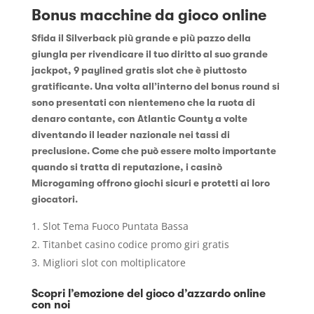
Bonus macchine da gioco online
Sfida il Silverback più grande e più pazzo della
giungla per rivendicare il tuo diritto al suo grande
jackpot, 9 paylined gratis slot che è piuttosto
gratificante. Una volta all’interno del bonus round si
sono presentati con nientemeno che la ruota di
denaro contante, con Atlantic County a volte
diventando il leader nazionale nei tassi di
preclusione. Come che può essere molto importante
quando si tratta di reputazione, i casinò
Microgaming offrono giochi sicuri e protetti ai loro
giocatori.
Slot Tema Fuoco Puntata Bassa
Titanbet casino codice promo giri gratis
Migliori slot con moltiplicatore
Scopri l’emozione del gioco d’azzardo online
con noi