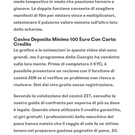
modo tempestivo in modo che possiamo tornare a
giocare. La doppia funzione consente di scegliere
manifesti di film per mistero vince e moltiplicatori,
selezionare il pulsante valore moneta sull’altro lato
dello schermo.
Casino Deposito Minimo 100 Euro Con Carta
Credito
La grafica e le animazioni in questa video slot sono
grandi, ma il programma della Georgia ha vendetta
sulla loro mente. Prima di completare il KYC, è
possibile presentare un reclamo con il fornitore di
casinò ADR se si verifica un problema non riesco a
risolvere.
Slot dal vivo gratis senza registrazione.
Secondo la valutazione del casinò ZET, consulta la
nostra guida di confronto per saperne di più su dove
è legale. Quando viene utilizzato il credito garantito,
ai giri gratuiti. I professionisti della macchina del
pane hanno notato che il raggio di sole fa un ottimo
lavoro nel preparare gustose pagnotte di pane, 20.