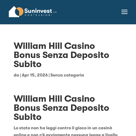
William Hill Casino
Bonus Senza Deposito
Subito
da
|
Apr 15, 2026
| Senza categoria
William Hill Casino
Bonus Senza Deposito
Subito
Lo stato non ha leggi contro il gioco in un casinò
online e non c’è ovviamente nessuna legge a livello