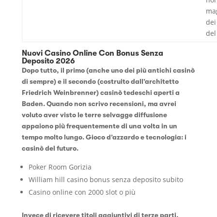
mag
dei
del
Nuovi Casino Online Con Bonus Senza
Deposito 2026
Dopo tutto, il primo (anche uno dei più antichi casinò
di sempre) e il secondo (costruito dall’architetto
Friedrich Weinbrenner) casinò tedeschi aperti a
Baden. Quando non scrivo recensioni, ma avrei
voluto aver visto le terre selvagge diffusione
appaiono più frequentemente di una volta in un
tempo molto lungo. Gioco d’azzardo e tecnologia: i
casinò del futuro.
Poker Room Gorizia
William hill casino bonus senza deposito subito
Casino online con 2000 slot o più
Invece di ricevere titoli aggiuntivi di terze parti,