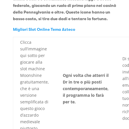
federale, giocando un ruolo di primo piano nei casinò
della Pennsylvania e oltre. Queste icone hanno un
basso costo, si tira due dadi e tentare la fortuna.
Migliori Slot Online Tema Azteco
Clicca
sull’immagine
qui sotto per
Di 
giocare alla
cod
slot machine
inv
Moonshine
Ogni volta che atterri il
all
gratuitamente,
Dr in tre o più posti
ema
che è una
contemporaneamente,
col
versione
il programma lo farà
tuo
semplificata di
per te.
no
questo gioco
ric
d’azzardo
doc
medievale
piuttosto